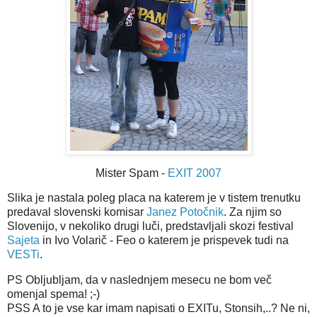
Mister Spam -
EXIT 2007
Slika je nastala poleg placa na katerem je v tistem trenutku
predaval slovenski komisar
Janez Potočnik
. Za njim so
Slovenijo, v nekoliko drugi luči, predstavljali skozi festival
Sajeta
in Ivo Volarič - Feo o katerem je prispevek tudi na
VESTi
.
PS Obljubljam, da v naslednjem mesecu ne bom več
omenjal spema! ;-)
PSS A to je vse kar imam napisati o EXITu, Stonsih,..? Ne ni,