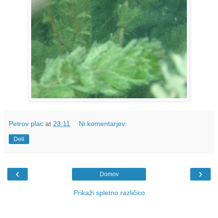
Petrov plac
at
23:11
Ni komentarjev:
Deli
‹
›
Domov
Prikaži spletno različico