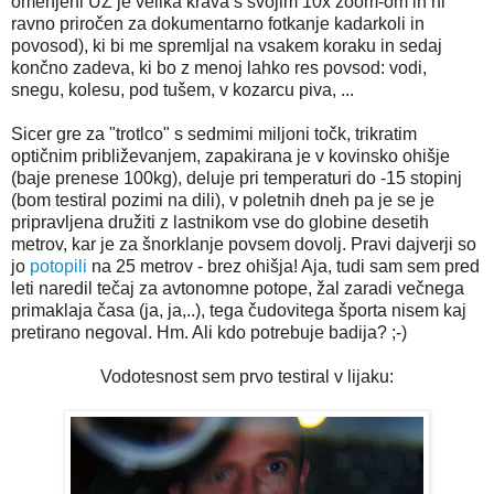
omenjeni UZ je velika krava s svojim 10x zoom-om in ni
ravno priročen za dokumentarno fotkanje kadarkoli in
povosod), ki bi me spremljal na vsakem koraku in sedaj
končno zadeva, ki bo z menoj lahko res povsod: vodi,
snegu, kolesu, pod tušem, v kozarcu piva, ...
Sicer gre za "trotlco" s sedmimi miljoni točk, trikratim
optičnim približevanjem, zapakirana je v kovinsko ohišje
(baje prenese 100kg), deluje pri temperaturi do -15 stopinj
(bom testiral pozimi na dili), v poletnih dneh pa je se je
pripravljena družiti z lastnikom vse do globine desetih
metrov, kar je za šnorklanje povsem dovolj. Pravi dajverji so
jo
potopili
na 25 metrov - brez ohišja! Aja, tudi sam sem pred
leti naredil tečaj za avtonomne potope, žal zaradi večnega
primaklaja časa (ja, ja,..), tega čudovitega športa nisem kaj
pretirano negoval. Hm. Ali kdo potrebuje badija? ;-)
Vodotesnost sem prvo testiral v lijaku: