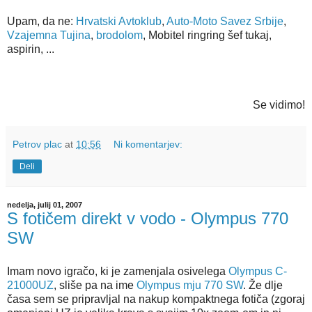
Upam, da ne:
Hrvatski Avtoklub
,
Auto-Moto Savez Srbije
,
Vzajemna Tujina
,
brodolom
, Mobitel ringring šef tukaj,
aspirin, ...
Se vidimo!
Petrov plac
at
10:56
Ni komentarjev:
Deli
nedelja, julij 01, 2007
S fotičem direkt v vodo - Olympus 770
SW
Imam novo igračo, ki je zamenjala osivelega
Olympus C-
21000UZ
, sliše pa na ime
Olympus mju 770 SW
. Že dlje
časa sem se pripravljal na nakup kompaktnega fotiča (zgoraj