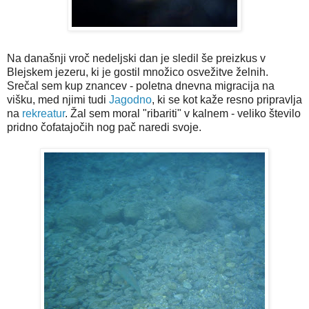
Na današnji vroč nedeljski dan je sledil še preizkus v
Blejskem jezeru, ki je gostil množico osvežitve želnih.
Srečal sem kup znancev - poletna dnevna migracija na
višku, med njimi tudi
Jagodno
, ki se kot kaže resno pripravlja
na
rekreatur
. Žal sem moral "ribariti" v kalnem - veliko število
pridno čofatajočih nog pač naredi svoje.