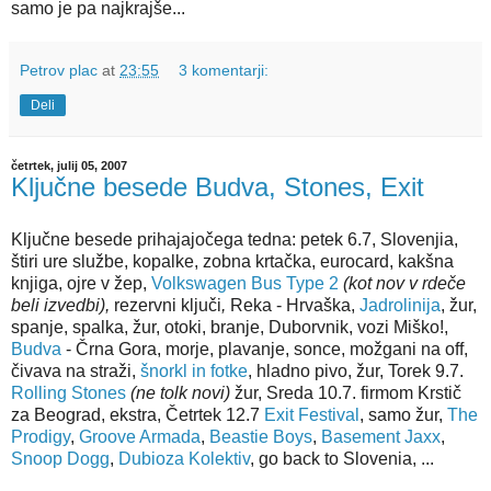
samo je pa najkrajše...
Petrov plac
at
23:55
3 komentarji:
Deli
četrtek, julij 05, 2007
Ključne besede Budva, Stones, Exit
Ključne besede prihajajočega tedna: petek 6.7, Slovenjia,
štiri ure službe, kopalke, zobna krtačka, eurocard, kakšna
knjiga, ojre v žep,
Volkswagen Bus Type 2
(kot nov v rdeče
beli izvedbi),
rezervni ključi
,
Reka - Hrvaška,
Jadrolinija
, žur,
spanje, spalka, žur, otoki, branje, Duborvnik, vozi Miško!,
Budva
- Črna Gora, morje, plavanje, sonce, možgani na off,
čivava na straži,
šnorkl in fotke
, hladno pivo, žur, Torek 9.7.
Rolling Stones
(ne tolk novi)
žur, Sreda 10.7. firmom Krstič
za Beograd, ekstra, Četrtek 12.7
Exit Festival
, samo žur,
The
Prodigy
,
Groove Armada
,
Beastie Boys
,
Basement Jaxx
,
Snoop Dogg
,
Dubioza Kolektiv
, go back to Slovenia, ...