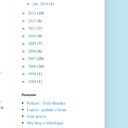
jan. 2014
(1)
►
2013
(10)
►
2012
(6)
►
2011
(7)
►
2010
(9)
►
2009
(7)
►
2008
(6)
►
2007
(28)
►
2006
(34)
►
k
1994
(1)
►
1989
(1)
►
Povezave
v
Podcast - Tech Minutka
 iz
Lupica - podatki o hrani
Cene goriva
Moj blog o tehnologiji