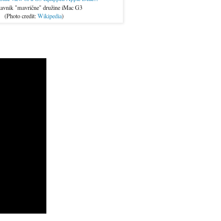
tavnik "mavrične" družine iMac G3
(Photo credit:
Wikipedia
)