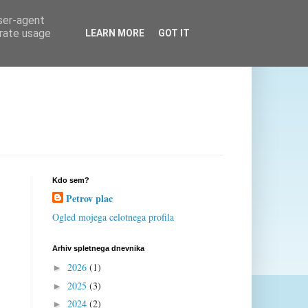
user-agent
erate usage
LEARN MORE
GOT IT
Kdo sem?
Petrov plac
Ogled mojega celotnega profila
Arhiv spletnega dnevnika
2026
(1)
►
2025
(3)
►
2024
(2)
►