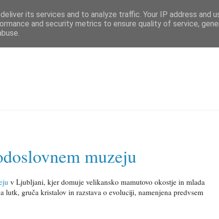
eliver its services and to analyze traffic. Your IP address and 
ormance and security metrics to ensure quality of service, gen
abuse.
rodoslovnem muzeju
eju
v Ljubljani, kjer domuje velikansko mamutovo okostje in mlada
ca lutk, gruča kristalov in razstava o evoluciji, namenjena predvsem