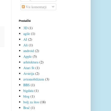
Vsi komentarji
Predalčki
3D
(1)
agile
(1)
AI
(2)
Ali
(1)
android
(2)
Apple
(5)
arhitektura
(2)
Atari St
(1)
Avstrija
(2)
avtomobilizem
(3)
BBS
(1)
bigdata
(1)
blog
(1)
bolj za štos
(18)
Brač
(1)