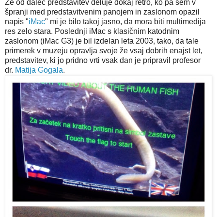
Že od daleč predstavitev deluje dokaj retro, ko pa sem v
špranji med predstavitvenim panojem in zaslonom opazil
napis "
iMac
" mi je bilo takoj jasno, da mora biti multimedija
res zelo stara. Poslednji iMac s klasičnim katodnim
zaslonom (iMac G3) je bil izdelan leta 2003, tako, da tale
primerek v muzeju opravlja svoje že vsaj dobrih enajst let,
predstavitev, ki jo pridno vrti vsak dan je pripravil profesor
dr.
Matija Gogala
.