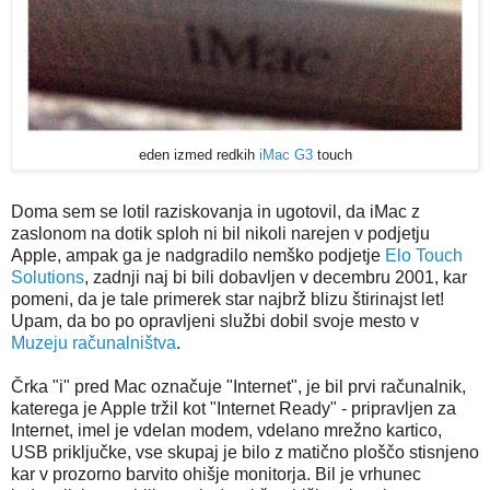
eden izmed redkih
iMac G3
touch
Doma sem se lotil raziskovanja in ugotovil, da iMac z
zaslonom na dotik sploh ni bil nikoli narejen v podjetju
Apple, ampak ga je nadgradilo nemško podjetje
Elo Touch
Solutions
, zadnji naj bi bili dobavljen v decembru 2001, kar
pomeni, da je tale primerek star najbrž blizu štirinajst let!
Upam, da bo po opravljeni službi dobil svoje mesto v
Muzeju računalništva
.
Črka "i" pred Mac označuje "Internet", je bil prvi računalnik,
katerega je Apple tržil kot "Internet Ready" - pripravljen za
Internet, imel je vdelan modem, vdelano mrežno kartico,
USB priključke, vse skupaj je bilo z matično ploščo stisnjeno
kar v prozorno barvito ohišje monitorja. Bil je vrhunec