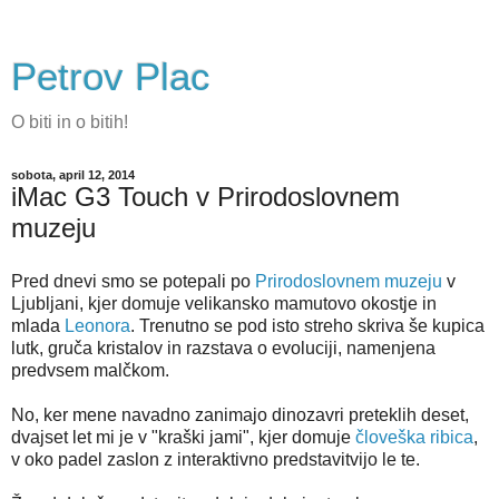
Petrov Plac
O biti in o bitih!
sobota, april 12, 2014
iMac G3 Touch v Prirodoslovnem
muzeju
Pred dnevi smo se potepali po
Prirodoslovnem muzeju
v
Ljubljani, kjer domuje velikansko mamutovo okostje in
mlada
Leonora
. Trenutno se pod isto streho skriva še kupica
lutk, gruča kristalov in razstava o evoluciji, namenjena
predvsem malčkom.
No, ker mene navadno zanimajo dinozavri preteklih deset,
dvajset let mi je v "kraški jami", kjer domuje
človeška ribica
,
v oko padel zaslon z interaktivno predstavitvijo le te.