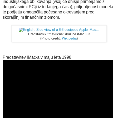
industrijskega oblikovanja (vsaj če ohišje primerjamo z
dolgočasnimi PCji iz tedanjega časa), priljubljenost modela
je podjetju omogočila počesano okrevanjem pred
skorajšnjim finančnim zlomom.
Predstavnik "mavrične" družine iMac G3
(Photo credit:
Wikipedia
)
Predstavitev iMac-a v maju leta 1998