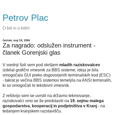
Petrov Plac
O biti in o bitih!
četrtek, maj 19, 1994
Za nagrado: odslužen instrument -
članek Gorenjski glas
V srednji šoli sem pod okriljem
mladih raziskovalcev
izdelal grafični vmesnik za BBS sisteme, ideja je bila
omogočala GUI preko dogovorjenih terminalskih kod (ESC)
- takrat je večina BBS sistemov temeljila na ANSI terminalih,
ki so omogočali le tekstovni vmesnik.
Z rešitvijo sem se uvrstil na državno tekmovanje,
raziskovalci smo se še predstavili na
19. sejmu malega
gospodarstva, kooperacij in podjetništva v Kranj
- na
tedanjem kranjskem razstavišču.