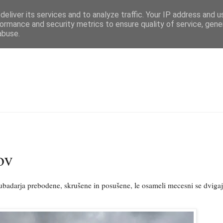
eliver its services and to analyze traffic. Your IP address and 
ormance and security metrics to ensure quality of service, gen
abuse.
ov
lubadarja prebodene, skrušene in posušene, le osameli mecesni se dviga