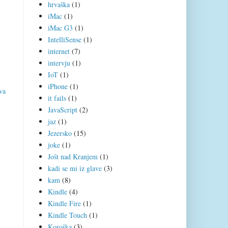
hrvaška
(1)
iMac
(1)
iMac G3
(1)
IntelliSense
(1)
internet
(7)
intervju
(1)
IoT
(1)
iPhone
(1)
va
it fails
(1)
JavaScript
(2)
jaz
(1)
Jezersko
(15)
joke
(1)
Jošt nad Kranjem
(1)
kadi se mi iz glave
(3)
kam
(8)
Kindle
(4)
Kindle Fire
(1)
Kindle Touch
(1)
Koroška
(3)