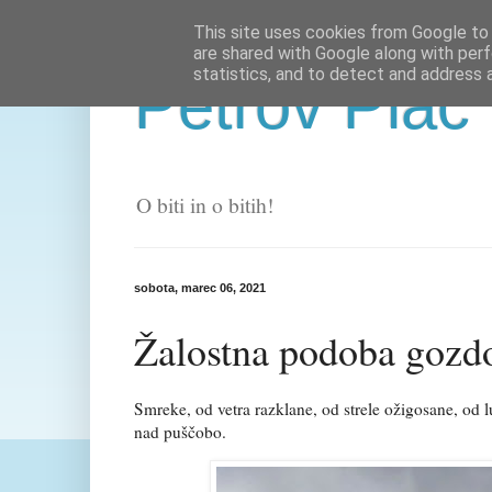
This site uses cookies from Google to d
are shared with Google along with perf
statistics, and to detect and address 
Petrov Plac
O biti in o bitih!
sobota, marec 06, 2021
Žalostna podoba gozd
Smreke, od vetra razklane, od strele ožigosane, od 
nad puščobo.