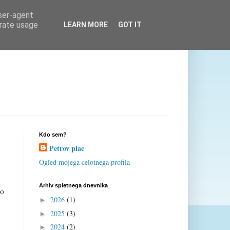
user-agent
erate usage
LEARN MORE
GOT IT
Kdo sem?
Petrov plac
Ogled mojega celotnega profila
Arhiv spletnega dnevnika
jo
2026
(1)
►
2025
(3)
►
2024
(2)
►