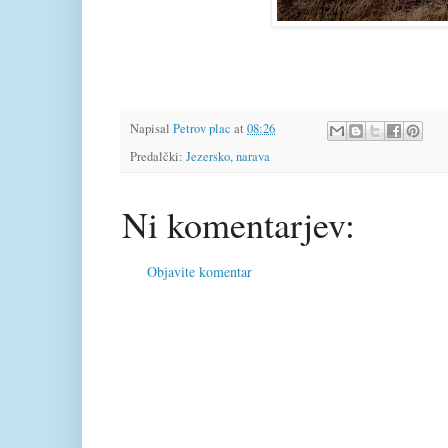
Napisal
Petrov plac
at
08:26
Predalčki:
Jezersko
,
narava
Ni komentarjev:
Objavite komentar