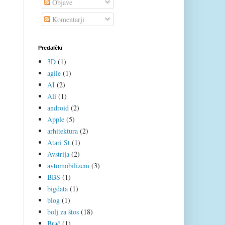
Objave
Komentarji
Predalčki
3D
(1)
agile
(1)
AI
(2)
Ali
(1)
android
(2)
Apple
(5)
arhitektura
(2)
Atari St
(1)
Avstrija
(2)
avtomobilizem
(3)
BBS
(1)
bigdata
(1)
blog
(1)
bolj za štos
(18)
Brač
(1)