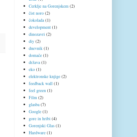
Cerklje na Gorenjskem
(2)
čist noro
(2)
čokolada
(1)
development
(1)
dinozavri
(2)
diy
(2)
dnevnik
(1)
domače
(1)
država
(1)
eko
(1)
elektronske knjige
(2)
feedback wall
(1)
feel green
(1)
Film
(2)
glasba
(7)
Google
(1)
gore in hribi
(4)
Gorenjski Glas
(1)
Hardware
(1)