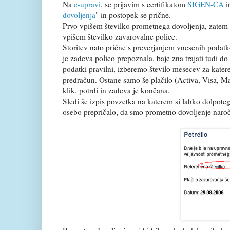
Na
e-upravi
, se prijavim s certifikatom
SIGEN-CA
i
dovoljenja
" in postopek se prične.
Prvo vpišem številko prometnega dovoljenja, zatem 
vpišem številko zavarovalne police.
Storitev nato prične s preverjanjem vnesenih podatk
je zadeva polico prepoznala, baje zna trajati tudi do 
podatki pravilni, izberemo število mesecev za katere
predračun. Ostane samo še plačilo (Activa, Visa, Mas
klik, potrdi in zadeva je končana.
Sledi še izpis povzetka na katerem si lahko dolpote
osebo prepričalo, da smo prometno dovoljenje naroči