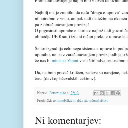
Prometno dovoljenje naj bi bilo v dveh delovnih d
Najbolj me je zmotilo, da naša "draga e-uprava" zar
ni potrebno v vrsto, ampak tudi ne težim na okencu i
pa z obračunavanjem provizij!
O pogostosti uporabe e-storitev najbrž tudi govori š
območju UE Kranj) izdani račun preko e-uprave letos
Še to: izgradnja celotnega sistema e-uprave in podpo
uporabo, ne pa z zaračunavanjem provizij odbijajo še
če nas bi
minister Virant
vseh štiriindvajset osebno 
Da, ne bom preveč kritičen, zadeve so narejene, neka
časa (davkoplačevalskih cekinov).
Napisal
Petrov plac
at
22:12
Predalčki:
avtomobilizem
,
država
,
računalništvo
Ni komentarjev: