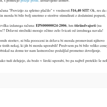
neh, s pomočjo
polžje pošte,
dostavljeno domov.
516,40 SIT!
ačuna "Provizijo za spletno plačilo" v vrednosti
Ok, res da
n morda bi bilo bolj smotrno e-storitve stimulirati z dodatnimi popusti,
EPS00000024-2006
štiriindvajseti
tevilka izdanega računa:
, hm
(na
!? Državni strežniki morajo očitno zelo švicati od izrednega navala!
rnih storitev, ni bila poooceni in država bi morala promovirati njihovo
 tistih nekaj, ki jih bi morda uporabili! Predvsem pa bi bilo veliko cene
obiskal na domu ter nam lastnoročno podaljšal prometno dovoljenje.
ko tudi delujejo, da bodo v široki uporabi, bo pa najbrž preteklo še ne