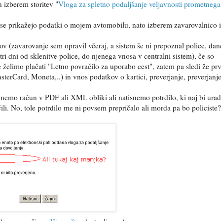
n izberem storitev "
Vloga za spletno podaljšanje veljavnosti prometnega
se prikažejo podatki o mojem avtomobilu, nato izberem zavarovalnico 
ov (zavarovanje sem opravil včeraj, a sistem še ni prepoznal police, dan
tri dni od sklenitve police, do njenega vnosa v centralni sistem), če so
 želimo plačati "Letno povračilo za uporabo cest", zatem pa sledi že prv
terCard, Moneta,..) in vnos podatkov o kartici, preverjanje, preverjanje
gnemo račun v PDF ali XML obliki ali natisnemo potrdilo, ki naj bi ura
li. No, tole potrdilo me ni povsem prepričalo ali morda pa bo policiste?