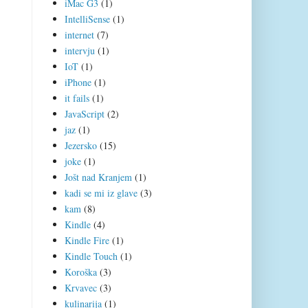
iMac G3
(1)
IntelliSense
(1)
internet
(7)
intervju
(1)
IoT
(1)
iPhone
(1)
it fails
(1)
JavaScript
(2)
jaz
(1)
Jezersko
(15)
joke
(1)
Jošt nad Kranjem
(1)
kadi se mi iz glave
(3)
kam
(8)
Kindle
(4)
Kindle Fire
(1)
Kindle Touch
(1)
Koroška
(3)
Krvavec
(3)
kulinarija
(1)