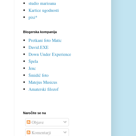
studio marioana
Kartice ugodnosti
pixi*
Blogerska kompanija
Pretkani foto Matic
David.EXE
Down Under Experience
Špela
Jenc
Šmidič foto
Matejus Musicus
Amaterski filozof
Naročite se na
Objave
Komentarji