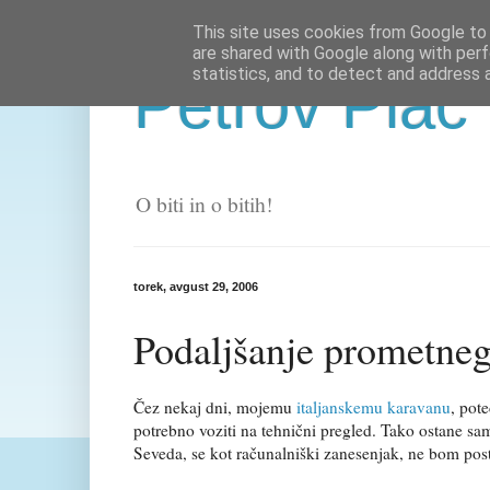
This site uses cookies from Google to d
are shared with Google along with perf
statistics, and to detect and address 
Petrov Plac
O biti in o bitih!
torek, avgust 29, 2006
Podaljšanje prometneg
Čez nekaj dni, mojemu
italjanskemu karavanu
, pot
potrebno voziti na tehnični pregled. Tako ostane sa
Seveda, se kot računalniški zanesenjak, ne bom pos