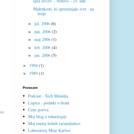
Igra živcev – Netless – 25. dan
Malenkosti, ki spreminjajo svet - na
bolje
jul. 2006
(6)
►
jun. 2006
(2)
►
maj 2006
(1)
►
feb. 2006
(4)
►
jan. 2006
(5)
►
1994
(1)
►
1989
(1)
►
Povezave
Podcast - Tech Minutka
Lupica - podatki o hrani
Cene goriva
va
Moj blog o tehnologiji
Moj muzej hišnih računalnikov
Laboratorij Moje Kartice