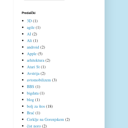
Predalčki
3D
(1)
agile
(1)
AI
(2)
Ali
(1)
android
(2)
Apple
(5)
arhitektura
(2)
Atari St
(1)
Avstrija
(2)
avtomobilizem
(3)
BBS
(1)
bigdata
(1)
blog
(1)
bolj za štos
(18)
Brač
(1)
Cerklje na Gorenjskem
(2)
čist noro
(2)