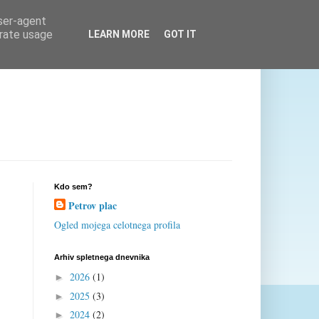
user-agent
erate usage
LEARN MORE
GOT IT
Kdo sem?
Petrov plac
Ogled mojega celotnega profila
Arhiv spletnega dnevnika
2026
(1)
►
2025
(3)
►
2024
(2)
►