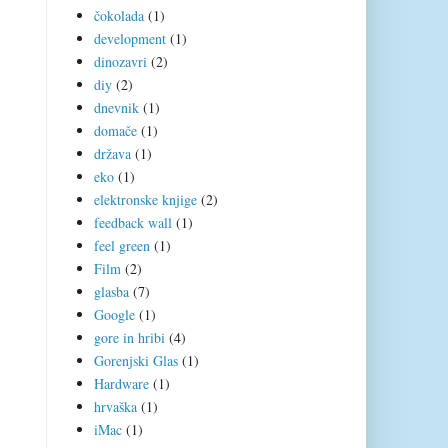
čokolada
(1)
development
(1)
dinozavri
(2)
diy
(2)
dnevnik
(1)
domače
(1)
država
(1)
eko
(1)
elektronske knjige
(2)
feedback wall
(1)
feel green
(1)
Film
(2)
glasba
(7)
Google
(1)
gore in hribi
(4)
Gorenjski Glas
(1)
Hardware
(1)
hrvaška
(1)
iMac
(1)