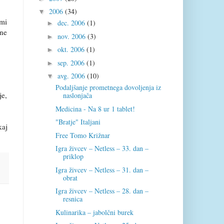
2006
(34)
▼
 mi
dec. 2006
(1)
►
 ne
nov. 2006
(3)
►
okt. 2006
(1)
►
sep. 2006
(1)
►
avg. 2006
(10)
▼
Podaljšanje prometnega dovoljenja iz
je,
naslonjača
Medicina - Na 8 ur 1 tablet!
"Bratje" Italjani
kaj
Free Tomo Križnar
Igra živcev – Netless – 33. dan –
priklop
Igra živcev – Netless – 31. dan –
obrat
Igra živcev – Netless – 28. dan –
resnica
Kulinarika – jabolčni burek