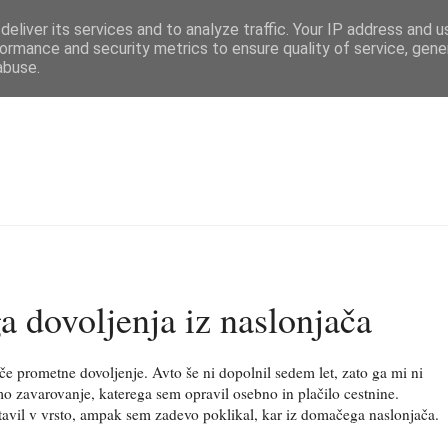
eliver its services and to analyze traffic. Your IP address and 
ormance and security metrics to ensure quality of service, gen
abuse.
a dovoljenja iz naslonjača
eče prometne dovoljenje. Avto še ni dopolnil sedem let, zato ga mi ni
mo zavarovanje, katerega sem opravil osebno in plačilo cestnine.
tavil v vrsto, ampak sem zadevo poklikal, kar iz domačega naslonjača.